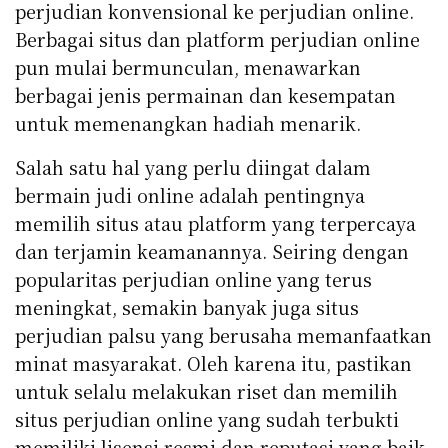
perjudian konvensional ke perjudian online.
Berbagai situs dan platform perjudian online
pun mulai bermunculan, menawarkan
berbagai jenis permainan dan kesempatan
untuk memenangkan hadiah menarik.
Salah satu hal yang perlu diingat dalam
bermain judi online adalah pentingnya
memilih situs atau platform yang terpercaya
dan terjamin keamanannya. Seiring dengan
popularitas perjudian online yang terus
meningkat, semakin banyak juga situs
perjudian palsu yang berusaha memanfaatkan
minat masyarakat. Oleh karena itu, pastikan
untuk selalu melakukan riset dan memilih
situs perjudian online yang sudah terbukti
memiliki lisensi resmi dan reputasi yang baik.