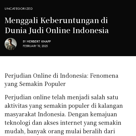
UNCATEGORIZED
Menggali Keberuntungan di
Dunia Judi Online Indonesia
BY
HERBERT KNAPP
FEBRUARY 19, 2025
Perjudian Online di Indonesia: Fenomena
yang Semakin Populer
Perjudian online telah menjadi salah satu
aktivitas yang semakin populer di kalangan
masyarakat Indonesia. Dengan kemajuan
teknologi dan akses internet yang semakin
mudah, banyak orang mulai beralih dari