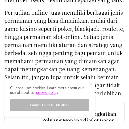
Perjudian online juga memiliki berbagai jenis
permainan yang bisa dimainkan, mulai dari
game kasino seperti poker, blackjack, roulette,
hingga permainan slot online. Setiap jenis
permainan memiliki aturan dan strategi yang
berbeda, sehingga penting bagi pemain untuk
memahami permainan yang dimainkan agar
dapat meningkatkan peluang kemenangan.
Selain itu, jangan lupa untuk selalu bermain
dengan bijak dan mengontrol diri agar tidak
Our site uses cookies. Learn more about our
terjerumus dalam perjudian yang berlebihan.
use of cookies:
cookie policy
SEE ALSO
I ACCEPT USE OF COOKIES
UNCATEGORIZED
Strategi Ampuh Meningkatkan
Peluang Menang di Slot Gacor
Online