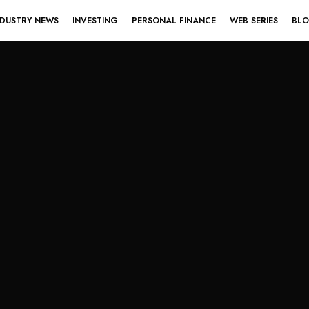
NDUSTRY NEWS
INVESTING
PERSONAL FINANCE
WEB SERIES
BL