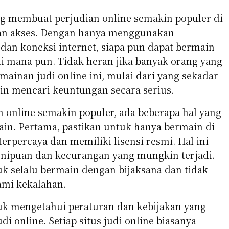
ng membuat perjudian online semakin populer di
an akses. Dengan hanya menggunakan
an koneksi internet, siapa pun dapat bermain
di mana pun. Tidak heran jika banyak orang yang
ainan judi online ini, mulai dari yang sekadar
gin mencari keuntungan secara serius.
online semakin populer, ada beberapa hal yang
main. Pertama, pastikan untuk hanya bermain di
 terpercaya dan memiliki lisensi resmi. Hal ini
nipuan dan kecurangan yang mungkin terjadi.
tuk selalu bermain dengan bijaksana dan tidak
ami kekalahan.
ntuk mengetahui peraturan dan kebijakan yang
i online. Setiap situs judi online biasanya