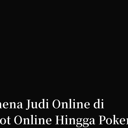
na Judi Online di
lot Online Hingga Poke